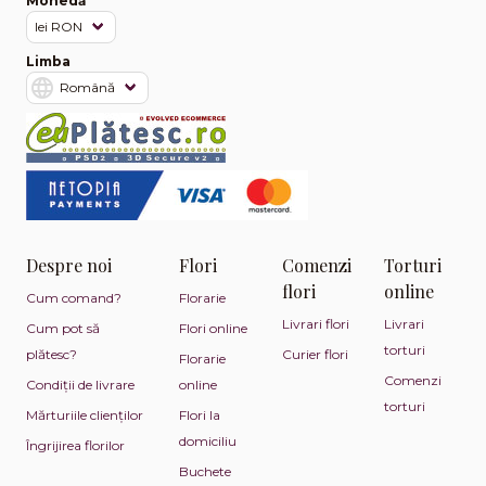
Monedă
Limba
Despre noi
Flori
Comenzi
Torturi
flori
online
Cum comand?
Florarie
Livrari flori
Livrari
Cum pot să
Flori online
torturi
plătesc?
Curier flori
Florarie
Comenzi
Condiții de livrare
online
torturi
Mărturiile clienților
Flori la
domiciliu
Îngrijirea florilor
Buchete