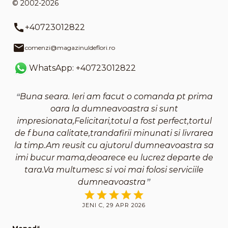
© 2002-2026
+40723012822
comenzi@magazinuldeflori.ro
WhatsApp: +40723012822
Buna seara. Ieri am facut o comanda pt prima
oara la dumneavoastra si sunt
impresionata,Felicitari,totul a fost perfect,tortul
de f buna calitate,trandafirii minunati si livrarea
la timp.Am reusit cu ajutorul dumneavoastra sa
imi bucur mama,deoarece eu lucrez departe de
tara.Va multumesc si voi mai folosi serviciile
dumneavoastra
JENI C, 29 APR 2026