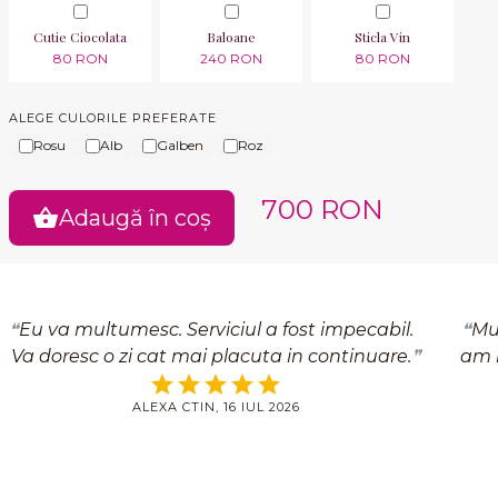
Cutie Ciocolata
Baloane
Sticla Vin
80 RON
240 RON
80 RON
ALEGE CULORILE PREFERATE
Rosu
Alb
Galben
Roz
700 RON
Adaugă în coș
Eu va multumesc. Serviciul a fost impecabil.
Mu
Va doresc o zi cat mai placuta in continuare.
am r
ALEXA CTIN, 16 IUL 2026