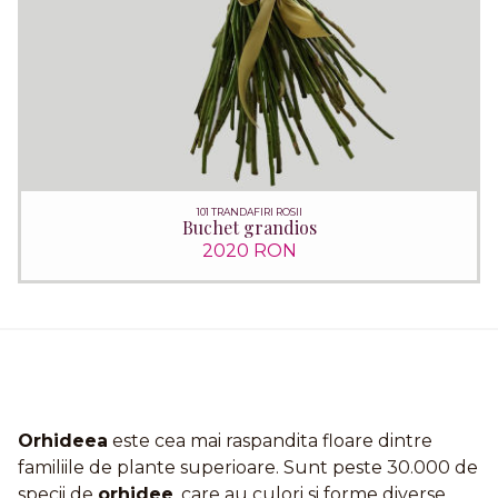
101 TRANDAFIRI ROSII
Buchet grandios
2020 RON
Orhideea
este cea mai raspandita floare dintre
familiile de plante superioare. Sunt peste 30.000 de
specii de
orhidee
, care au culori si forme diverse.