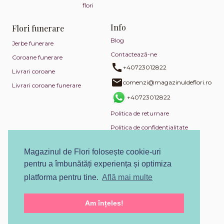
flori
Info
Flori funerare
Blog
Jerbe funerare
Contactează-ne
Coroane funerare
+40723012822
Livrari coroane
comenzi@magazinuldeflori.ro
Livrari coroane funerare
+40723012822
Politica de returnare
Politica de confidențialitate
Politica de utilizare cookies
Magazinul de Flori folosește cookie-uri
Termeni și condiții
pentru a îmbunătăți experiența și optimiza
ANPC
platforma pentru tine.
Află mai multe
SOL
Am înțeles!