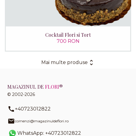
Cocktail Flori si Tort
700 RON
Mai multe produse
MAGAZINUL DE
FLORI
®
© 2002-2026
+40723012822
comenzi@magazinuldeflori.ro
WhatsApp: +40723012822