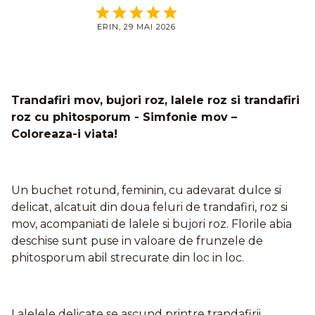
ERIN, 29 MAI 2026
Trandafiri mov, bujori roz, lalele roz si trandafiri
roz cu phitosporum - Simfonie mov –
Coloreaza-i viata!
Un buchet rotund, feminin, cu adevarat dulce si
delicat, alcatuit din doua feluri de trandafiri, roz si
mov, acompaniati de lalele si bujori roz. Florile abia
deschise sunt puse in valoare de frunzele de
phitosporum abil strecurate din loc in loc.
Lalelele delicate se ascund printre trandafirii