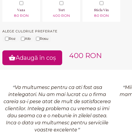
Vaza
Tort
Sticla Vin
80 RON
400 RON
80 RON
ALEGE CULORILE PREFERATE
Roz
Alb
Rosu
400 RON
Adaugă în coș
Va multumesc pentru ca ati fost asa
Mi
intelegatori. Nu am mai lucrat cu o firma
mame
careia sa-i pese atat de mult de satisfacerea
clientilor. Inteleg problema cu vremea si imi
dau seama ca e o nebunie in zilelel astea.
Inca o data va multumesc pentru serviciile
voastre excelente