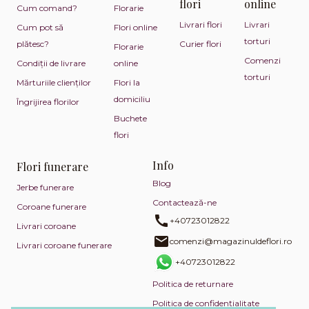
flori
online
Cum comand?
Florarie
Livrari flori
Livrari
Cum pot să
Flori online
torturi
plătesc?
Curier flori
Florarie
Comenzi
Condiții de livrare
online
torturi
Mărturiile clienților
Flori la
domiciliu
Îngrijirea florilor
Buchete
flori
Info
Flori funerare
Blog
Jerbe funerare
Contactează-ne
Coroane funerare
+40723012822
Livrari coroane
comenzi@magazinuldeflori.ro
Livrari coroane funerare
+40723012822
Politica de returnare
Politica de confidențialitate