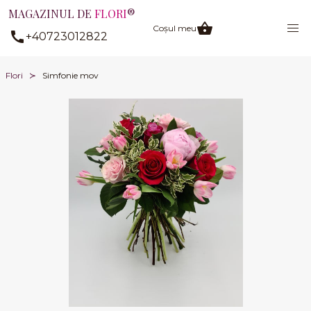
MAGAZINUL DE
FLORI
®
Coșul meu
+40723012822
Flori
Simfonie mov