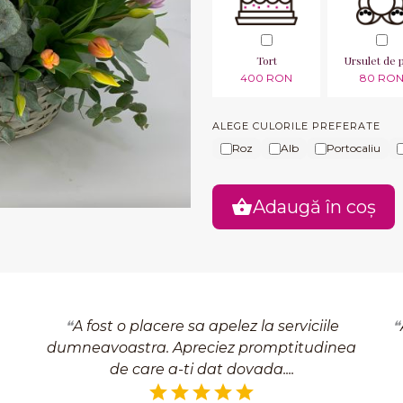
Tort
Ursulet de 
400 RON
80 RO
ALEGE CULORILE PREFERATE
Roz
Alb
Portocaliu
Adaugă în coș
A fost o placere sa apelez la serviciile
dumneavoastra. Apreciez promptitudinea
de care a-ti dat dovada.