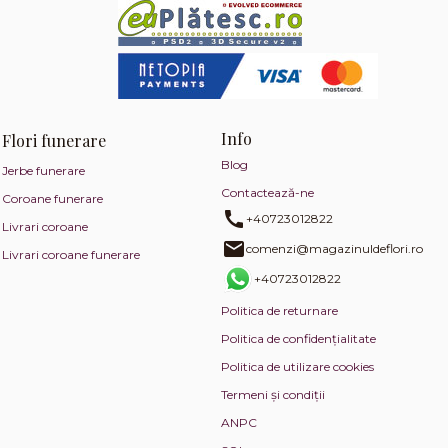
Info
Flori funerare
Blog
Jerbe funerare
Contactează-ne
Coroane funerare
+40723012822
Livrari coroane
comenzi@magazinuldeflori.ro
Livrari coroane funerare
+40723012822
Politica de returnare
Politica de confidențialitate
Politica de utilizare cookies
Termeni și condiții
ANPC