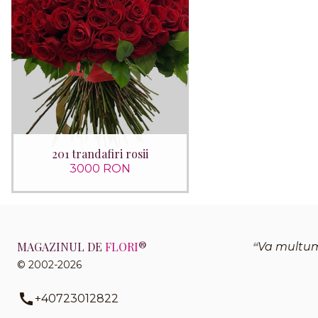
201 trandafiri rosii
3000 RON
MAGAZINUL DE
FLORI
®
Va multume
© 2002-2026
+40723012822