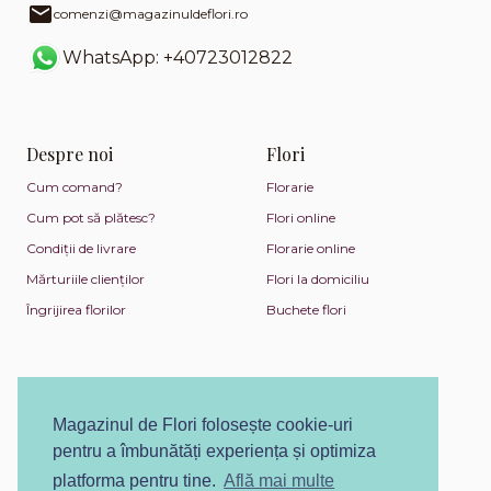
comenzi@magazinuldeflori.ro
WhatsApp: +40723012822
Despre noi
Flori
Cum comand?
Florarie
Cum pot să plătesc?
Flori online
Condiții de livrare
Florarie online
Mărturiile clienților
Flori la domiciliu
Îngrijirea florilor
Buchete flori
Magazinul de Flori folosește cookie-uri
pentru a îmbunătăți experiența și optimiza
platforma pentru tine.
Află mai multe