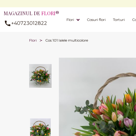
MAGAZINUL DE
FLORI
®
Flori
Cosuri flori
Torturi
Co
+40723012822
Flori
Cos 101 lalele multicolore