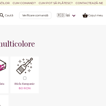
NȚILOR
CUM COMAND?
CUM POT SĂ PLĂTESC?
CONTACTEAZĂ-NE
🇷🇴 lei
Caută
Verificare comandă
Coșul meu
multicolore
lata
Sticla Sampanie
N
80 RON