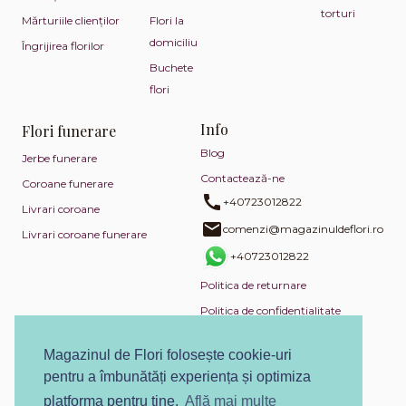
torturi
Mărturiile clienților
Flori la
domiciliu
Îngrijirea florilor
Buchete
flori
Info
Flori funerare
Blog
Jerbe funerare
Contactează-ne
Coroane funerare
+40723012822
Livrari coroane
comenzi@magazinuldeflori.ro
Livrari coroane funerare
+40723012822
Politica de returnare
Politica de confidențialitate
Politica de utilizare cookies
Magazinul de Flori folosește cookie-uri
Termeni și condiții
pentru a îmbunătăți experiența și optimiza
ANPC
platforma pentru tine.
Află mai multe