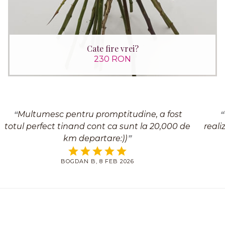
Cate fire vrei?
230 RON
Multumesc pentru promptitudine, a fost
totul perfect tinand cont ca sunt la 20,000 de
reali
km departare:))
BOGDAN B, 8 FEB 2026