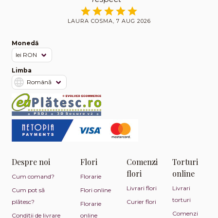
LAURA COSMA, 7 AUG 2026
Monedă
Limba
Despre noi
Flori
Comenzi
Torturi
flori
online
Cum comand?
Florarie
Livrari flori
Livrari
Cum pot să
Flori online
torturi
plătesc?
Curier flori
Florarie
Comenzi
Condiții de livrare
online