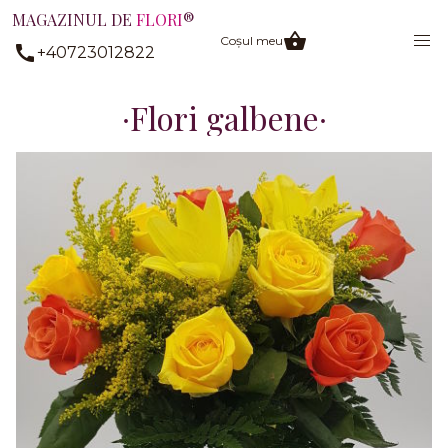
MAGAZINUL DE
FLORI
®
Coșul meu
+40723012822
Flori galbene