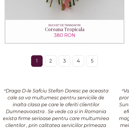
BUCHET DE TRANDAFIRI
Coroana Tropicala
380 RON
1
2
3
4
5
Draga D-le Safciu Stefan Doresc pe aceasta
Va
cale sa va multumesc pentru serviciile de
pro
inalta clasa pe care le oferiti clientilor
Sunt
Dumneavoastra . Se vede ca si in Romania
ef
exista firme serioase pentru care multumirea
magn
clientilor , prin calitatea serviciilor primeaza
mei