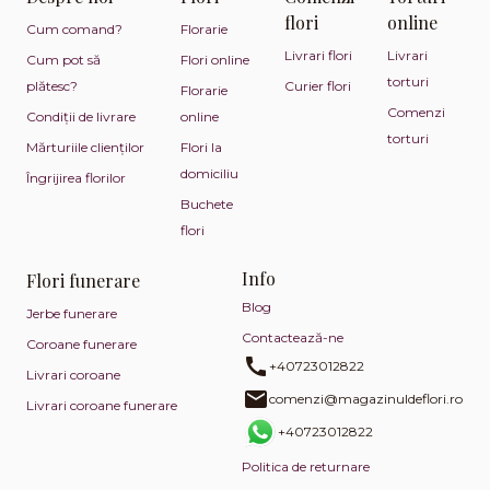
flori
online
Cum comand?
Florarie
Livrari flori
Livrari
Cum pot să
Flori online
torturi
plătesc?
Curier flori
Florarie
Comenzi
Condiții de livrare
online
torturi
Mărturiile clienților
Flori la
domiciliu
Îngrijirea florilor
Buchete
flori
Info
Flori funerare
Blog
Jerbe funerare
Contactează-ne
Coroane funerare
+40723012822
Livrari coroane
comenzi@magazinuldeflori.ro
Livrari coroane funerare
+40723012822
Politica de returnare