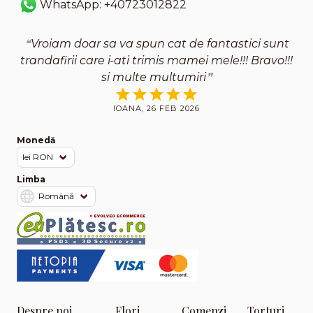
WhatsApp: +40723012822
Vroiam doar sa va spun cat de fantastici sunt
trandafirii care i-ati trimis mamei mele!!! Bravo!!!
si multe multumiri
IOANA, 26 FEB 2026
Monedă
Limba
Despre noi
Flori
Comenzi
Torturi