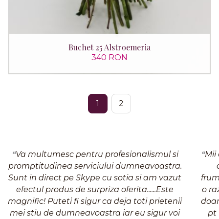
Buchet 25 Alstroemeria
340 RON
1
2
Va multumesc pentru profesionalismul si
Mii
promptitudinea serviciului dumneavoastra.
Sunt in direct pe Skype cu sotia si am vazut
frum
efectul produs de surpriza oferita......Este
o ra
magnific! Puteti fi sigur ca deja toti prietenii
doam
mei stiu de dumneavoastra iar eu sigur voi
pt