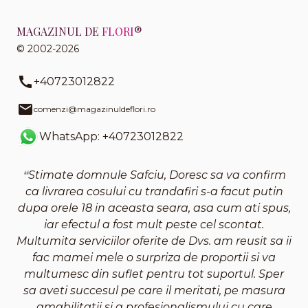
MAGAZINUL DE
FLORI
®
© 2002-2026
+40723012822
comenzi@magazinuldeflori.ro
WhatsApp: +40723012822
Stimate domnule Safciu, Doresc sa va confirm
ca livrarea cosului cu trandafiri s-a facut putin
dupa orele 18 in aceasta seara, asa cum ati spus,
iar efectul a fost mult peste cel scontat.
Multumita serviciilor oferite de Dvs. am reusit sa ii
fac mamei mele o surpriza de proportii si va
multumesc din suflet pentru tot suportul. Sper
sa aveti succesul pe care il meritati, pe masura
amabilitatii si a profesionalismului cu care