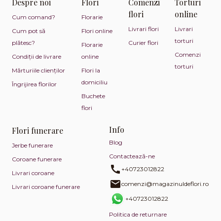
Despre noi
Flori
Comenzi
Torturi
flori
online
Cum comand?
Florarie
Livrari flori
Livrari
Cum pot să
Flori online
torturi
plătesc?
Curier flori
Florarie
Comenzi
Condiții de livrare
online
torturi
Mărturiile clienților
Flori la
domiciliu
Îngrijirea florilor
Buchete
flori
Info
Flori funerare
Blog
Jerbe funerare
Contactează-ne
Coroane funerare
+40723012822
Livrari coroane
comenzi@magazinuldeflori.ro
Livrari coroane funerare
+40723012822
Politica de returnare