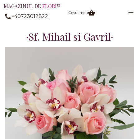
MAGAZINUL DE
FLORI
®
Coșul meu
+40723012822
Sf. Mihail si Gavril