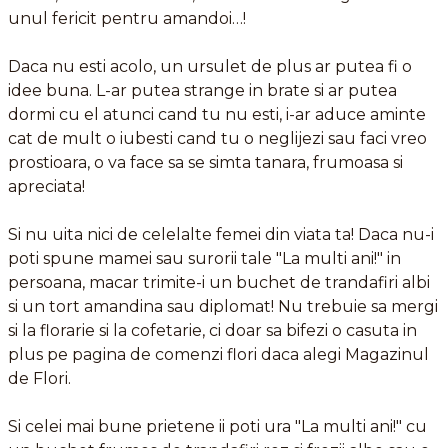
unul fericit pentru amandoi…!
Daca nu esti acolo, un ursulet de plus ar putea fi o
idee buna. L-ar putea strange in brate si ar putea
dormi cu el atunci cand tu nu esti, i-ar aduce aminte
cat de mult o iubesti cand tu o neglijezi sau faci vreo
prostioara, o va face sa se simta tanara, frumoasa si
apreciata!
Si nu uita nici de celelalte femei din viata ta! Daca nu-i
poti spune mamei sau surorii tale "La multi ani!" in
persoana, macar trimite-i un buchet de trandafiri albi
si un tort amandina sau diplomat! Nu trebuie sa mergi
si la florarie si la cofetarie, ci doar sa bifezi o casuta in
plus pe pagina de comenzi flori daca alegi Magazinul
de Flori.
Si celei mai bune prietene ii poti ura "La multi ani!" cu