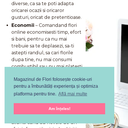
diverse, ca sa te poti adapta
oricarei ocazii si oricaror
gusturi, oricat de pretentioase.
Economii
– Comandand flori
online economisesti timp, efort
si bani, pentru ca nu mai
trebuie sa te deplasezi, sa-ti
astepti randul, sa cari florile
dupa tine, nu mai consumi
combustibil sau nu mai platesti
la taxi, si cumperi buchetul
Magazinul de Flori folosește cookie-uri
dorit la un pret foarte bun.
pentru a îmbunătăți experiența și optimiza
Suport
– Fiecare florarie online
platforma pentru tine.
Află mai multe
pune de obicei la dispozitia
clientilor sai si un numar de
telefon sau o adresa de email
Am înțeles!
pe care sa le poata folosi
atunci cand au nevoie de un