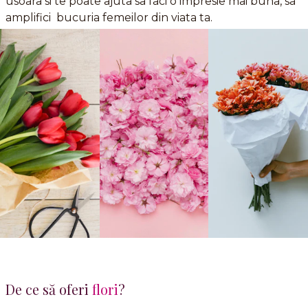
usoara si te poate ajuta sa faci o impresie mai buna, sa
amplifici bucuria femeilor din viata ta.
De ce să oferi
flori
?