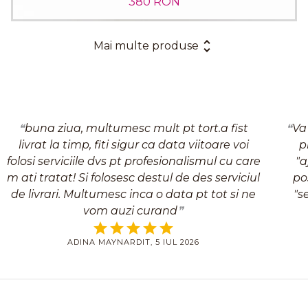
380 RON
Mai multe produse
buna ziua, multumesc mult pt tort.a fist
Va
livrat la timp, fiti sigur ca data viitoare voi
p
folosi serviciile dvs pt profesionalismul cu care
"a
m ati tratat! Si folosesc destul de des serviciul
po
de livrari. Multumesc inca o data pt tot si ne
"s
vom auzi curand
ADINA MAYNARDIT, 5 IUL 2026