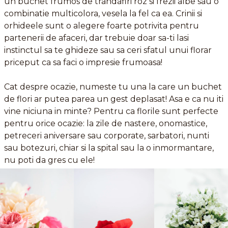
un buchet frumos de trandafiri roz si frezii albe sau o
combinatie multicolora, vesela la fel ca ea. Crinii si
orhideele sunt o alegere foarte potrivita pentru
partenerii de afaceri, dar trebuie doar sa-ti lasi
instinctul sa te ghideze sau sa ceri sfatul unui florar
priceput ca sa faci o impresie frumoasa!
Cat despre ocazie, numeste tu una la care un buchet
de flori ar putea parea un gest deplasat! Asa e ca nu iti
vine niciuna in minte? Pentru ca florile sunt perfecte
pentru orice ocazie: la zile de nastere, onomastice,
petreceri aniversare sau corporate, sarbatori, nunti
sau botezuri, chiar si la spital sau la o inmormantare,
nu poti da gres cu ele!