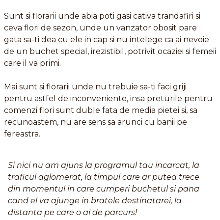
Sunt si florarii unde abia poti gasi cativa trandafiri si
ceva flori de sezon, unde un vanzator obosit pare
gata sa-ti dea cu ele in cap si nu intelege ca ai nevoie
de un buchet special, irezistibil, potrivit ocaziei si femeii
care il va primi.
Mai sunt si florarii unde nu trebuie sa-ti faci griji
pentru astfel de inconveniente, insa preturile pentru
comenzi flori sunt duble fata de media pietei si, sa
recunoastem, nu are sens sa arunci cu banii pe
fereastra.
Si nici nu am ajuns la programul tau incarcat, la
traficul aglomerat, la timpul care ar putea trece
din momentul in care cumperi buchetul si pana
cand el va ajunge in bratele destinatarei, la
distanta pe care o ai de parcurs!