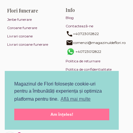
Info
Flori funerare
Blog
Jerbe funerare
Contactează-ne
Coroane funerare
+40723012822
Livrari coroane
comenzi@magazinuldeflori.ro
Livrari coroane funerare
+40723012822
Politica de returnare
Politica de confidențialitate
Politica de utilizare cookies
Magazinul de Flori folosește cookie-uri
Termeni și condiții
pentru a îmbunătăți experiența și optimiza
ANPC
platforma pentru tine.
Află mai multe
SOL
Am înțeles!