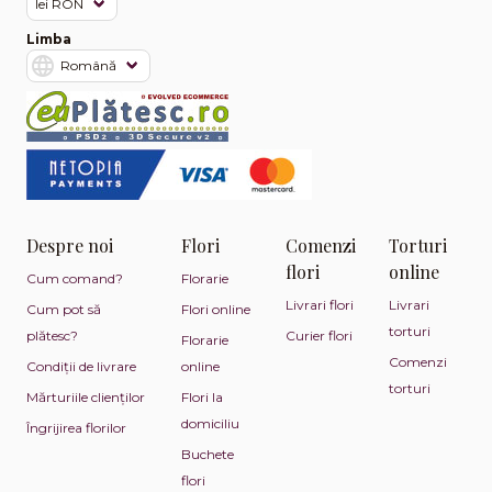
Limba
Despre noi
Flori
Comenzi
Torturi
flori
online
Cum comand?
Florarie
Livrari flori
Livrari
Cum pot să
Flori online
torturi
plătesc?
Curier flori
Florarie
Comenzi
Condiții de livrare
online
torturi
Mărturiile clienților
Flori la
domiciliu
Îngrijirea florilor
Buchete
flori