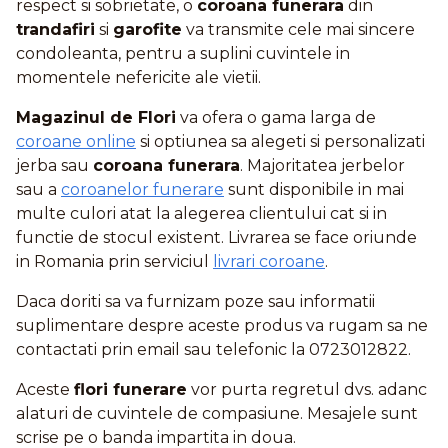
respect si sobrietate, o
coroana funerara
din
trandafiri
si
garofite
va transmite cele mai sincere
condoleanta, pentru a suplini cuvintele in
momentele nefericite ale vietii.
Magazinul de Flori
va ofera o gama larga de
coroane online
si optiunea sa alegeti si personalizati
jerba sau
coroana funerara
. Majoritatea jerbelor
sau a
coroanelor funerare
sunt disponibile in mai
multe culori atat la alegerea clientului cat si in
functie de stocul existent. Livrarea se face oriunde
in Romania prin serviciul
livrari coroane
.
Daca doriti sa va furnizam poze sau informatii
suplimentare despre aceste produs va rugam sa ne
contactati prin email sau telefonic la 0723012822.
Aceste
flori funerare
vor purta regretul dvs. adanc
alaturi de cuvintele de compasiune. Mesajele sunt
scrise pe o banda impartita in doua.