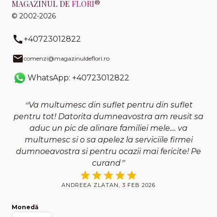
MAGAZINUL DE
FLORI
®
© 2002-2026
+40723012822
comenzi@magazinuldeflori.ro
WhatsApp: +40723012822
Va multumesc din suflet pentru din suflet
pentru tot! Datorita dumneavostra am reusit sa
aduc un pic de alinare familiei mele.... va
multumesc si o sa apelez la serviciile firmei
dumnoeavostra si pentru ocazii mai fericite! Pe
curand
ANDREEA ZLATAN, 3 FEB 2026
Monedă