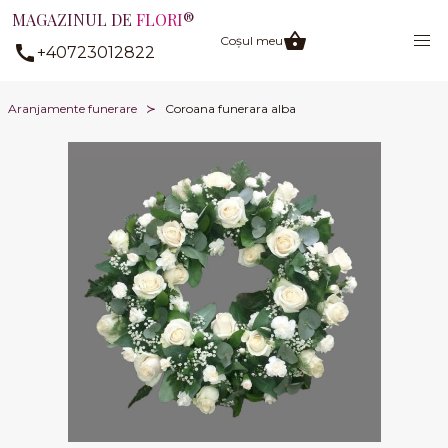
MAGAZINUL DE
FLORI
®
Coșul meu
+40723012822
Aranjamente funerare
Coroana funerara alba