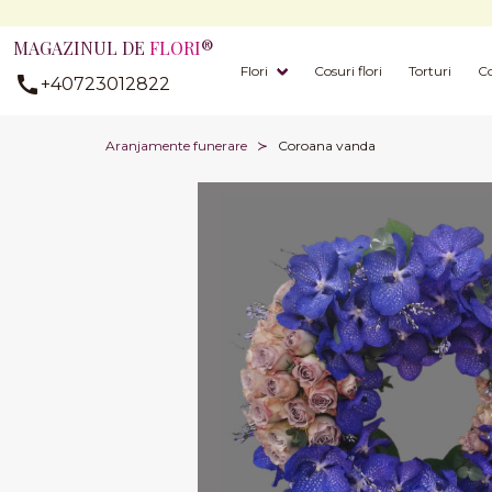
MAGAZINUL DE
FLORI
®
Flori
Cosuri flori
Torturi
Co
+40723012822
Aranjamente funerare
Coroana vanda