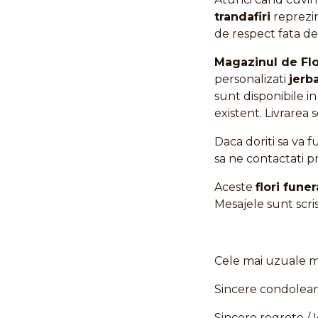
trandafiri
reprezin
de respect fata de 
Magazinul de Flo
personalizati
jerb
sunt disponibile in
existent. Livrarea 
Daca doriti sa va
sa ne contactati p
Aceste
flori fune
Mesajele sunt scri
Cele mai uzuale 
Sincere condolean
Sincere regrete / 