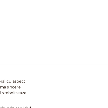
oral cu aspect
ima sincere
ad simbolizeaza