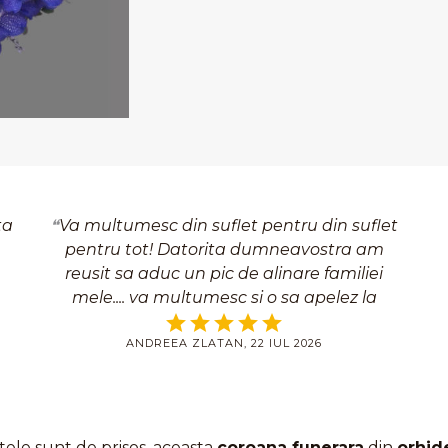
ta
Va multumesc din suflet pentru din suflet
pentru tot! Datorita dumneavostra am
reusit sa aduc un pic de alinare familiei
mele.... va multumesc si o sa apelez la
serviciile firmei dumnoeavostra si pentru
ANDREEA ZLATAN, 22 IUL 2026
ocazii mai fericite! Pe curand
ele sunt de prisos, aceasta
coroana funerara
din
orhid