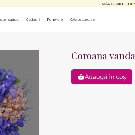
MĂRTURIILE CLIE
suri cadou
Cadouri
Funerare
Oferte speciale
Coroana vand
Adaugă în coș