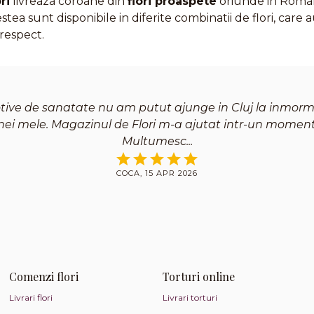
ri
livreaza coroane din
flori proaspete
oriunde in Romani
estea sunt disponibile in diferite combinatii de flori, care
respect.
tive de sanatate nu am putut ajunge in Cluj la inmor
nei mele. Magazinul de Flori m-a ajutat intr-un moment d
Multumesc
COCA, 15 APR 2026
Comenzi flori
Torturi online
Livrari flori
Livrari torturi