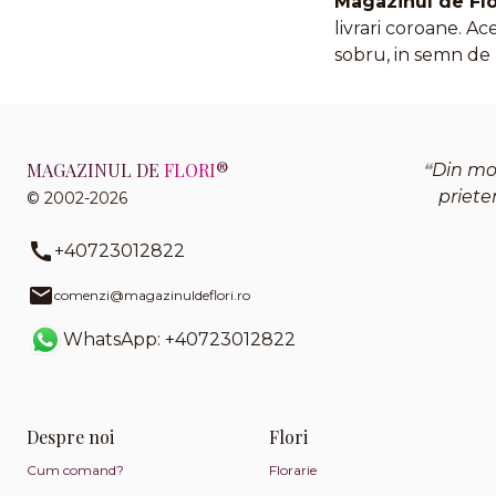
Magazinul de Flo
livrari coroane. Ac
sobru, in semn de 
MAGAZINUL DE
FLORI
®
Din mo
priete
© 2002-2026
+40723012822
comenzi@magazinuldeflori.ro
WhatsApp: +40723012822
Despre noi
Flori
Cum comand?
Florarie