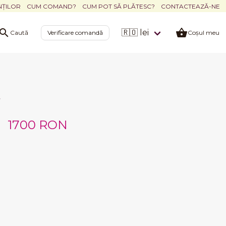
NȚILOR
CUM COMAND?
CUM POT SĂ PLĂTESC?
CONTACTEAZĂ-NE
🇷🇴 lei
Caută
Verificare comandă
Coșul meu
a
1700 RON