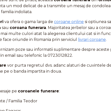
ta un mod delicat de a transmite un mesaj de condolea
familia indoliata.
ri
va ofera o gama larga de
coroane online
si optiunea sa
a
sau
coroana funerara
. Majoritatea jerbelor sau a coro
 mai multe culori atat la alegerea clientului cat si in fun
se face oriunde in Romania prin serviciul
livrari coroane
.
 furnizam poze sau informatii suplimentare despre acest
rin email sau telefonic la 0723012822.
rare
vor purta regretul dvs. adanc alaturi de cuvintele 
se pe o banda impartita in doua.
mesaje pe
coroanele funerare
:
te / Familia Teodor
Ion Fagaras