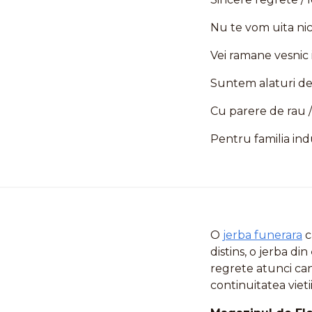
Nu te vom uita nici
Vei ramane vesnic i
Suntem alaturi de v
Cu parere de rau 
Pentru familia indu
O
jerba funerara
c
distins, o jerba din
regrete atunci can
continuitatea vietii