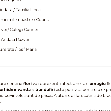
odata / Familia Ilinca
n inimile noastre / Copii tai
oi / Colegii Corinei
/ Anda si Razvan
rerata / Iosif Maria
are contine
flori
va reprezenta afectiune. Un
omagiu
fl
orhidee vanda
si
trandafiri
este potrivita pentru a expr
d cuvintele sunt de prisos. Alaturi de flori, cetina de br
.