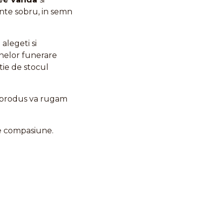
nte sobru, in semn
 alegeti si
anelor funerare
ctie de stocul
e produs va rugam
de compasiune.