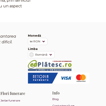
a, prin serviciul
 au un aspect
Monedă
mantarea
ificil.
Limba
Info
Flori funerare
Blog
Jerbe funerare
Contactează-ne