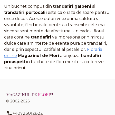
Un buchet compus din
trandafiri galbeni
si
trandafiri portocalii
este ca o raza de soare pentru
orice decor. Aceste culori vii exprima caldura si
vivacitate, fiind ideale pentru a transmite cele mai
sincere sentimente de afectiune. Un cadou floral
care contine
trandafiri
va impresiona prin mirosul
dulce care aminteste de esenta pura de trandafiri,
dar si prin aspectul catifelat al petalelor.
Floraria
online
Magazinul de Flori
aranjeaza
trandafiri
proaspeti
in buchete de flori menite sa coloreze
ziua oricui.
MAGAZINUL DE
FLORI
®
© 2002-2026
+40723012822