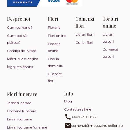
Despre noi
Flori
Comenzi
Torturi
flori
online
Cum comand?
Florarie
Livrari flori
Livrari
Cum pot să
Flori online
torturi
plătesc?
Curier flori
Florarie
Comenzi
Condiții de livrare
online
torturi
Mărturiile clienților
Flori la
domiciliu
Îngrijirea florilor
Buchete
flori
Info
Flori funerare
Blog
Jerbe funerare
Contactează-ne
Coroane funerare
+40723012822
Livrari coroane
comenzi@magazinuldeflori.ro
Livrari coroane funerare