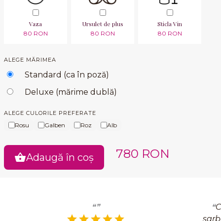
Vaza
Ursulet de plus
Sticla Vin
80 RON
80 RON
80 RON
ALEGE MĂRIMEA
Standard (ca în poză)
Deluxe (mărime dublă)
ALEGE CULORILE PREFERATE
Rosu
Galben
Roz
Alb
780 RON
Adaugă în coș
C
sarb