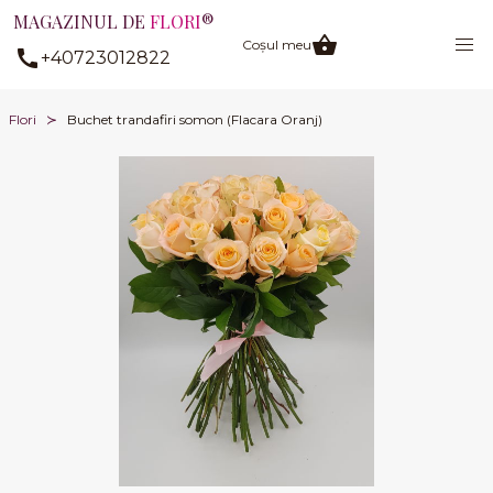
MAGAZINUL DE
FLORI
®
Coșul meu
+40723012822
Flori
Buchet trandafiri somon (Flacara Oranj)