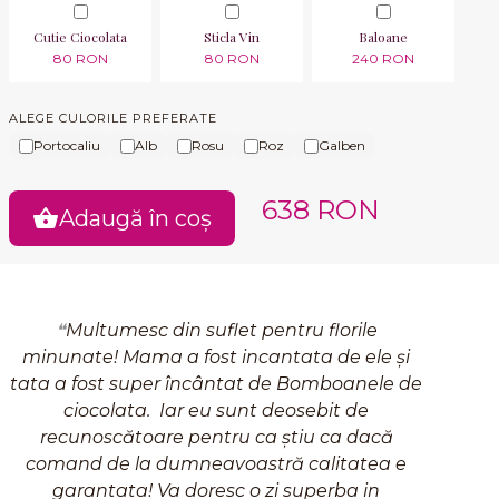
Cutie Ciocolata
Sticla Vin
Baloane
80 RON
80 RON
240 RON
ALEGE CULORILE PREFERATE
Portocaliu
Alb
Rosu
Roz
Galben
638 RON
Adaugă în coș
Multumesc din suflet pentru florile
minunate! Mama a fost incantata de ele și
tata a fost super încântat de Bomboanele de
ciocolata. Iar eu sunt deosebit de
recunoscătoare pentru ca știu ca dacă
comand de la dumneavoastră calitatea e
garantata! Va doresc o zi superba in