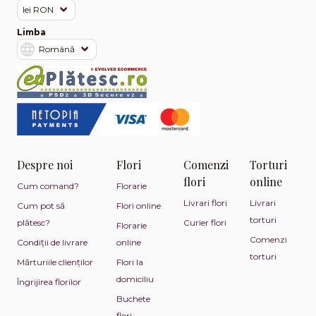
Limba
Despre noi
Flori
Comenzi
Torturi
flori
online
Cum comand?
Florarie
Livrari flori
Livrari
Cum pot să
Flori online
torturi
plătesc?
Curier flori
Florarie
Comenzi
Condiții de livrare
online
torturi
Mărturiile clienților
Flori la
domiciliu
Îngrijirea florilor
Buchete
flori