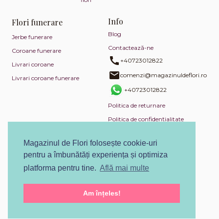
Info
Flori funerare
Blog
Jerbe funerare
Contactează-ne
Coroane funerare
+40723012822
Livrari coroane
comenzi@magazinuldeflori.ro
Livrari coroane funerare
+40723012822
Politica de returnare
Politica de confidențialitate
Politica de utilizare cookies
Magazinul de Flori folosește cookie-uri
Termeni și condiții
pentru a îmbunătăți experiența și optimiza
ANPC
platforma pentru tine.
Află mai multe
SOL
Am înțeles!