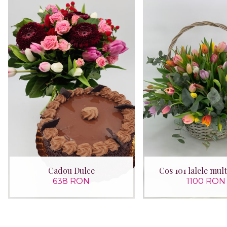
Cadou Dulce
Cos 101 lalele mul
638 RON
1100 RON