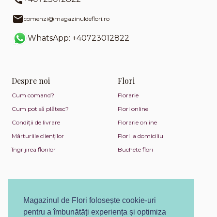
comenzi@magazinuldeflori.ro
WhatsApp: +40723012822
Despre noi
Flori
Cum comand?
Florarie
Cum pot să plătesc?
Flori online
Condiții de livrare
Florarie online
Mărturiile clienților
Flori la domiciliu
Îngrijirea florilor
Buchete flori
Magazinul de Flori folosește cookie-uri
pentru a îmbunătăți experiența și optimiza