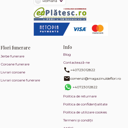
Info
Flori funerare
Blog
Jerbe funerare
Contactează-ne
Coroane funerare
+40723012822
Livrari coroane
comenzi@magazinuldeflori.ro
Livrari coroane funerare
+40723012822
Politica de returnare
Politica de confidențialitate
Politica de utilizare cookies
Termeni și condiții