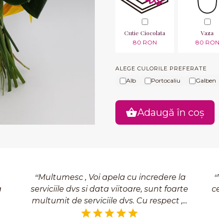
Cutie Ciocolata
Vaza
80 RON
80 RO
ALEGE CULORILE PREFERATE
Alb
Portocaliu
Galben
Adaugă în coș
Multumesc , Voi apela cu incredere la
a
serviciile dvs si data viitoare, sunt foarte
c
multumit de serviciile dvs. Cu respect ,