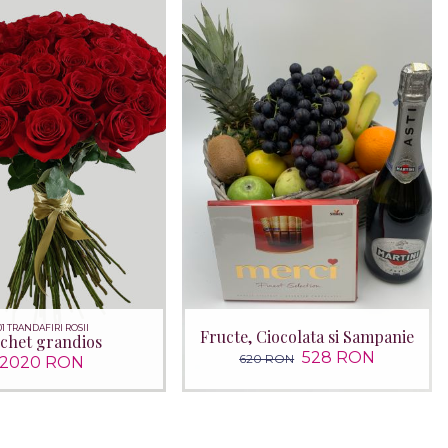
01 TRANDAFIRI ROSII
Fructe, Ciocolata si Sampanie
chet grandios
528 RON
620 RON
2020 RON