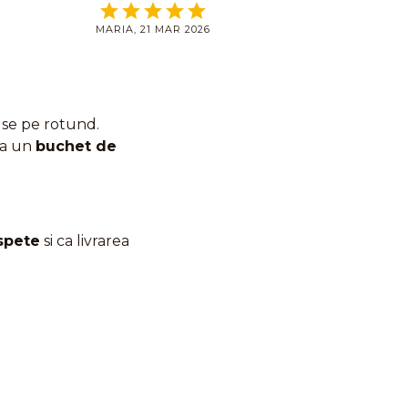
tuturor de unde sunt ! Multumesc pentru
MARIA, 21 MAR 2026
serviciile excelente
se pe rotund.
ma un
buchet de
spete
si ca livrarea