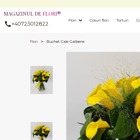
MAGAZINUL DE
FLORI
®
Flori
Cosuri flori
Torturi
Co
+40723012822
Flori
Buchet Cale Galbene