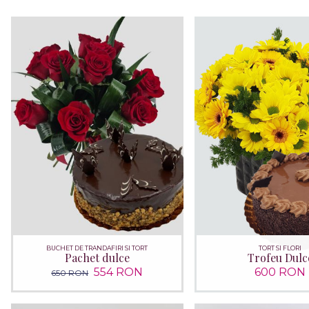
BUCHET DE TRANDAFIRI SI TORT
TORT SI FLORI
Pachet dulce
Trofeu Dulc
554 RON
600 RON
650 RON