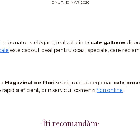
IONUT, 10 MAR 2026
i
impunator si elegant, realizat din 15
cale galbene
dispu
cale
este cadoul ideal pentru ocazii speciale, care recla
 la
Magazinul de Flori
se asigura ca aleg doar
cale proa
e rapid si eficient, prin serviciul comenzi
flori online
.
Îți recomandăm