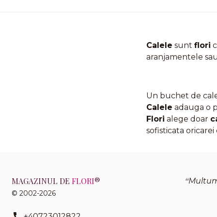
Calele
sunt
flori
c
aranjamentele sau 
Un buchet de cale 
Calele
adauga o pat
Flori
alege doar
c
sofisticata oricarei 
MAGAZINUL DE
FLORI
®
Multume
© 2002-2026
+40723012822