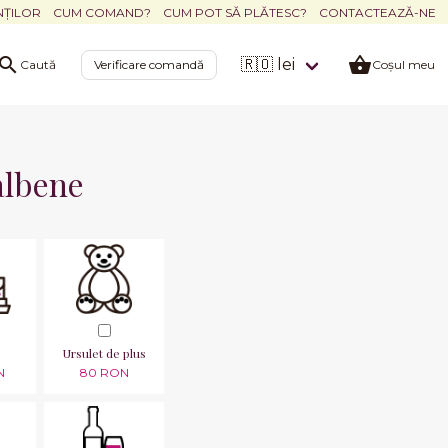
NȚILOR
CUM COMAND?
CUM POT SĂ PLĂTESC?
CONTACTEAZĂ-NE
🇷🇴 lei
Caută
Verificare comandă
Coșul meu
albene
Ursulet de plus
N
80 RON