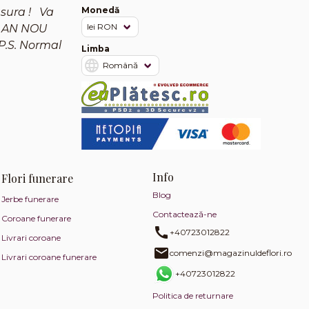
Monedă
asura ! Va
un AN NOU
 P.S. Normal
Limba
Info
Flori funerare
Blog
Jerbe funerare
Contactează-ne
Coroane funerare
+40723012822
Livrari coroane
comenzi@magazinuldeflori.ro
Livrari coroane funerare
+40723012822
Politica de returnare