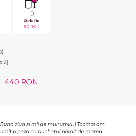
Sticla Vin
N
80 RON
ă)
blă)
440 RON
Buna ziua si mii de multumiri :) Tocmai am
rimit o poza cu buchetul primit de mama -