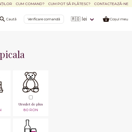
NȚILOR
CUM COMAND?
CUM POT SĂ PLĂTESC?
CONTACTEAZĂ-NE
🇷🇴 lei
Caută
Verificare comandă
Coșul meu
picala
Ursulet de plus
N
80 RON