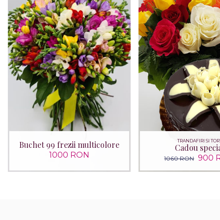
TRANDAFIRI SI TOR
Buchet 99 frezii multicolore
Cadou speci
1000 RON
900 
1060 RON