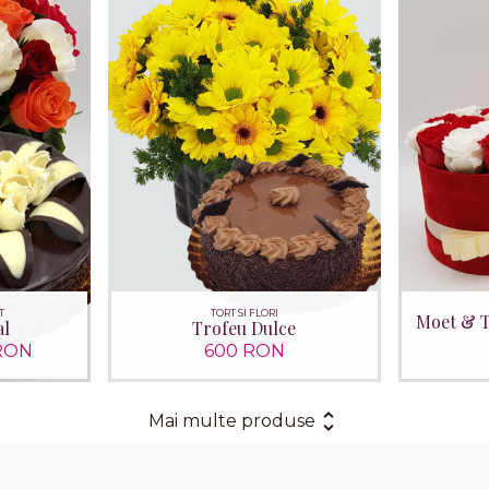
T
TORT SI FLORI
Moet & T
al
Trofeu Dulce
RON
600 RON
Mai multe produse