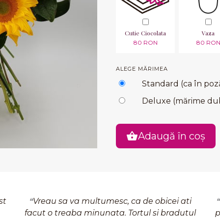
Cutie Ciocolata
Vaza
80 RON
80 RO
ALEGE MĂRIMEA
Standard (ca în poz
Deluxe (mărime du
Adaugă în coș
st
Vreau sa va multumesc, ca de obicei ati
facut o treaba minunata. Tortul si bradutul
p