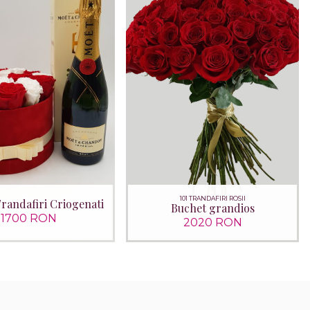
101 TRANDAFIRI ROSII
randafiri Criogenati
Buchet grandios
1700 RON
2020 RON