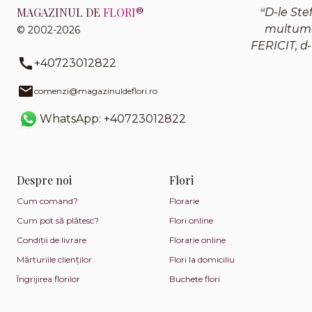
MAGAZINUL DE
FLORI
®
D-le Ste
multumes
© 2002-2026
FERICIT, d-
+40723012822
comenzi@magazinuldeflori.ro
WhatsApp: +40723012822
Despre noi
Flori
Cum comand?
Florarie
Cum pot să plătesc?
Flori online
Condiții de livrare
Florarie online
Mărturiile clienților
Flori la domiciliu
Îngrijirea florilor
Buchete flori