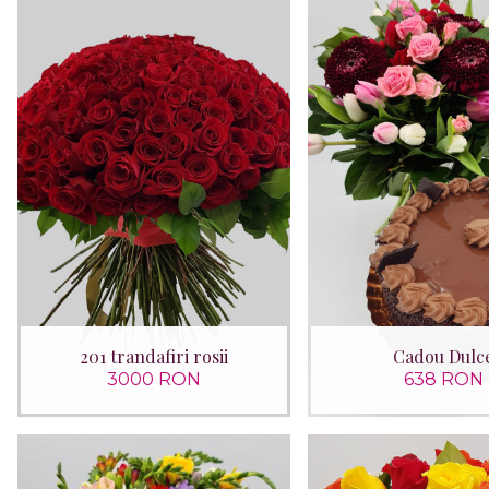
201 trandafiri rosii
Cadou Dulc
3000 RON
638 RON