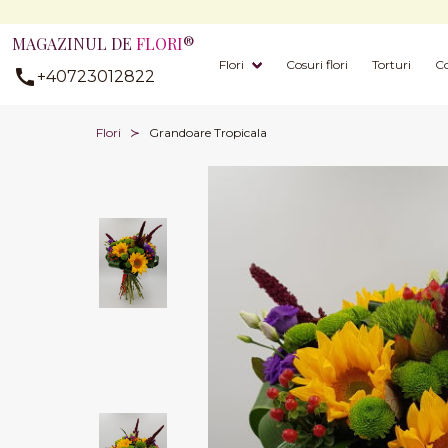
MAGAZINUL DE
FLORI
®
Flori
Cosuri flori
Torturi
Co
+40723012822
Flori
Grandoare Tropicala