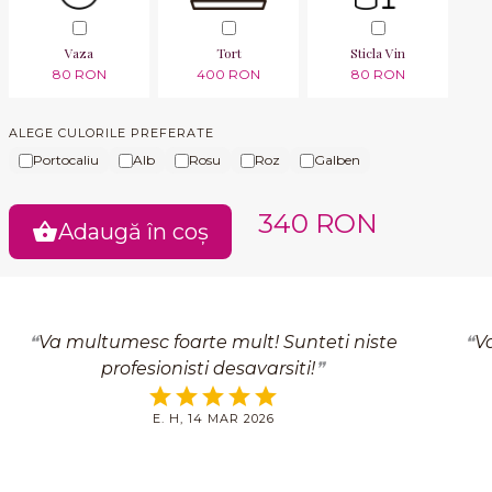
Vaza
Tort
Sticla Vin
80 RON
400 RON
80 RON
ALEGE CULORILE PREFERATE
Portocaliu
Alb
Rosu
Roz
Galben
340 RON
Adaugă în coș
Va multumesc foarte mult! Sunteti niste
Va
profesionisti desavarsiti!
E. H, 14 MAR 2026