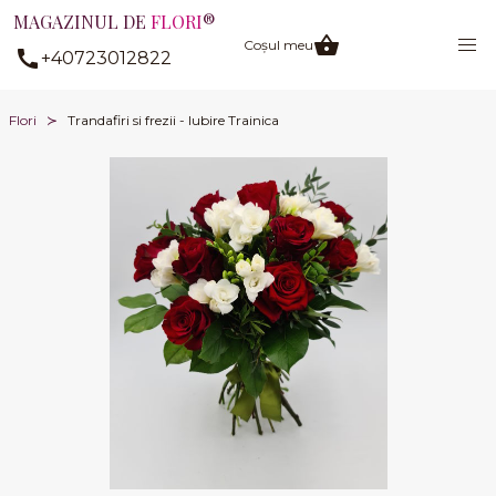
MAGAZINUL DE
FLORI
®
Coșul meu
+40723012822
Flori
Trandafiri si frezii - Iubire Trainica