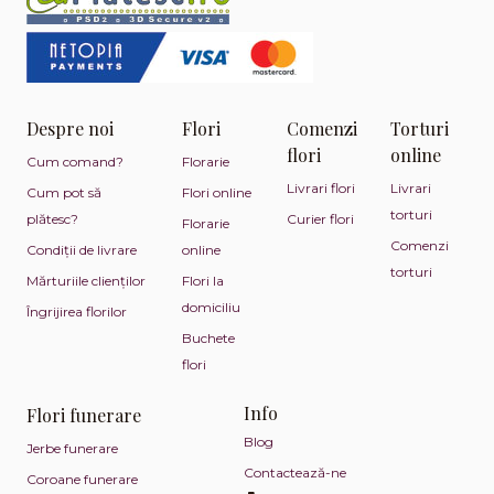
Despre noi
Flori
Comenzi
Torturi
flori
online
Cum comand?
Florarie
Livrari flori
Livrari
Cum pot să
Flori online
torturi
plătesc?
Curier flori
Florarie
Comenzi
Condiții de livrare
online
torturi
Mărturiile clienților
Flori la
domiciliu
Îngrijirea florilor
Buchete
flori
Info
Flori funerare
Blog
Jerbe funerare
Contactează-ne
Coroane funerare