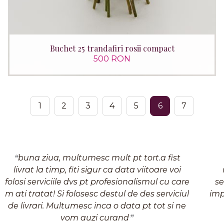
Buchet 25 trandafiri rosii compact
500 RON
1
2
3
4
5
6
7
buna ziua, multumesc mult pt tort.a fist
livrat la timp, fiti sigur ca data viitoare voi
folosi serviciile dvs pt profesionalismul cu care
se
m ati tratat! Si folosesc destul de des serviciul
imp
de livrari. Multumesc inca o data pt tot si ne
vom auzi curand