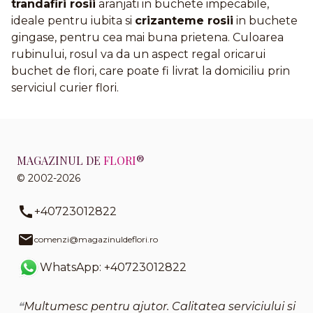
trandafiri rosii
aranjati in buchete impecabile,
ideale pentru iubita si
crizanteme rosii
in buchete
gingase, pentru cea mai buna prietena. Culoarea
rubinului, rosul va da un aspect regal oricarui
buchet de flori, care poate fi livrat la domiciliu prin
serviciul curier flori.
MAGAZINUL DE
FLORI
®
© 2002-2026
+40723012822
comenzi@magazinuldeflori.ro
WhatsApp: +40723012822
Multumesc pentru ajutor. Calitatea serviciului si