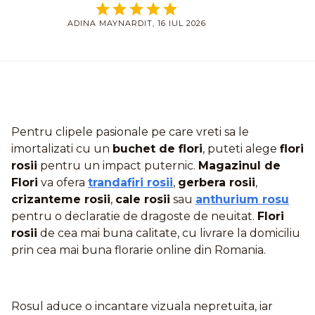
ADINA MAYNARDIT, 16 IUL 2026
Pentru clipele pasionale pe care vreti sa le
imortalizati cu un
buchet de flori
, puteti alege
flori
rosii
pentru un impact puternic.
Magazinul de
Flori
va ofera
trandafiri rosii
,
gerbera rosii
,
crizanteme rosii
,
cale rosii
sau
anthurium rosu
pentru o declaratie de dragoste de neuitat.
Flori
rosii
de cea mai buna calitate, cu livrare la domiciliu
prin cea mai buna florarie online din Romania.
Rosul aduce o incantare vizuala nepretuita, iar