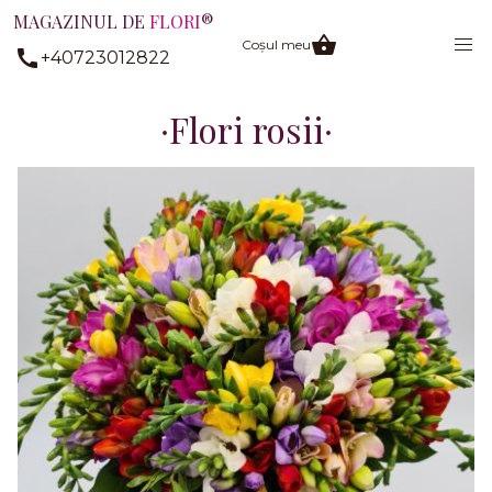
MAGAZINUL DE
FLORI
®
Coșul meu
+40723012822
Flori rosii