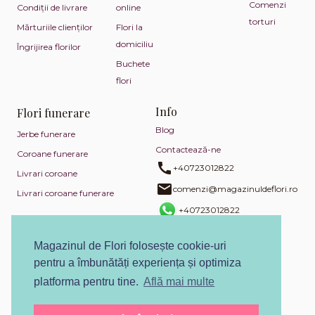
Comenzi
Condiții de livrare
online
torturi
Mărturiile clienților
Flori la
domiciliu
Îngrijirea florilor
Buchete
flori
Info
Flori funerare
Blog
Jerbe funerare
Contactează-ne
Coroane funerare
+40723012822
Livrari coroane
comenzi@magazinuldeflori.ro
Livrari coroane funerare
+40723012822
Politica de returnare
Magazinul de Flori folosește cookie-uri
Politica de confidențialitate
pentru a îmbunătăți experiența și optimiza
Politica de utilizare cookies
platforma pentru tine.
Află mai multe
Termeni și condiții
ANPC