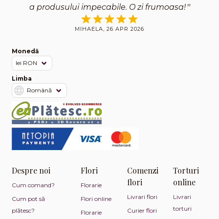
a produsului impecabile. O zi frumoasa!
MIHAELA, 26 APR 2026
Monedă
Limba
Despre noi
Flori
Comenzi
Torturi
flori
online
Cum comand?
Florarie
Livrari flori
Livrari
Cum pot să
Flori online
torturi
plătesc?
Curier flori
Florarie